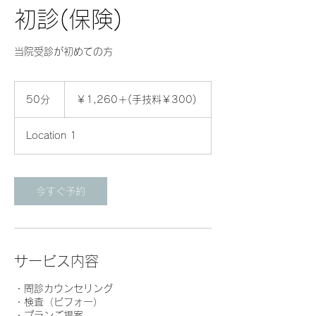
初診(保険)
当院受診が初めての方
￥1,260
＋
50分
5
￥1,260＋(手技料￥300)
(手
0
技
分
料
Location 1
￥300)
今すぐ予約
サービス内容
・問診カウンセリング
・検査（ビフォー）
・プランご提案