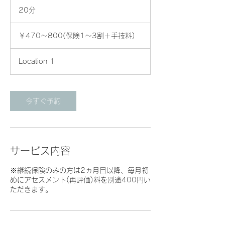
20分
2
0
￥470
分
～
￥470～800(保険1～3割＋手技料)
800(保
険
1
～
Location 1
3
割
＋
手
技
今すぐ予約
料)
サービス内容
※継続保険のみの方は2ヵ月目以降、毎月初
めにアセスメント(再評価)料を別途400円い
ただきます。